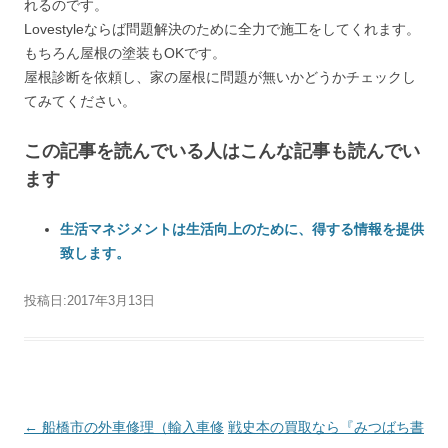
れるのです。
Lovestyleならば問題解決のために全力で施工をしてくれます。
もちろん屋根の塗装もOKです。
屋根診断を依頼し、家の屋根に問題が無いかどうかチェックし
てみてください。
この記事を読んでいる人はこんな記事も読んでい
ます
生活マネジメントは生活向上のために、得する情報を提供
致します。
投稿日:
2017年3月13日
投稿ナビゲーション
←
船橋市の外車修理（輸入車修
戦史本の買取なら『みつばち書